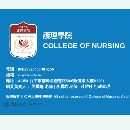
護理學院
COLLEGE OF NURSING
電話：
(04)23323456 轉 5156
信箱：
cn@asia.edu.tw
地址：
台中市霧峰區柳豐路
號(健康大樓
)
41354
500
H320
網頁負責人：​​​ ​吳樺姍 老師 | 李麗君 老師 | 莊雅瑛 行政助理
版權所有 © 亞洲大學護理學院
All rights reserved © College of Nursing, Asi
a 
造訪人次 : 6631179