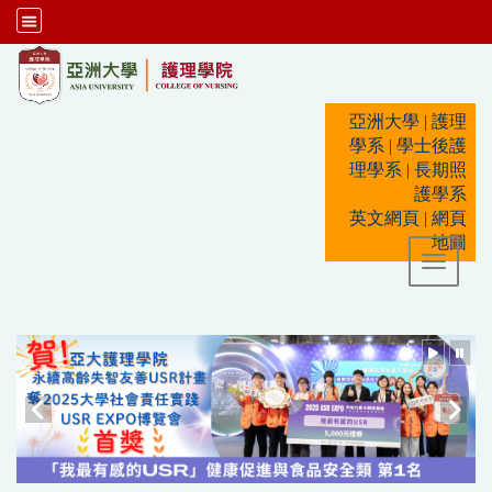
:::
亞洲大學
|
護理
學系
|
學士後護
理學系
|
長期照
護學系
英文網頁
|
網頁
地圖
Toggle 