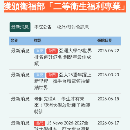
福部「二等衛生福利專業」獎章! 賀
最新消息
學院公告
校外/研討會訊息
類別
標題
張貼日期
最新消息
亞洲大學QS世界
2026-06-22
重要
熱門
排名躍升67名 創歷年最佳成
績
最新消息
亞大25週年躍上
2026-03-23
重要
熱門
新里程 攜手台積電領袖鏈
結世界
最新消息
老師先懂AI，學生才有未
2026-06-18
來！亞洲大學啟動種子教師
特訓
最新消息
US News 2026-2027全
2026-06-17
熱門
球大學排名，亞大奪台灣私