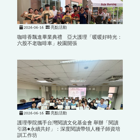
2026-06-16
亮點活動
咖啡香飄進畢業典禮 亞大護理「暖暖好時光：
六股不老咖啡車」校園開張
2026-06-16
亮點活動
護理學院攜手台灣閱讀文化基金會 舉辦「閱讀
引路●永續共好」：深度閱讀帶領人種子師資培
訓工作坊