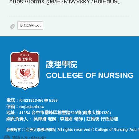
https://forms.gle/E2MiWVkkY7BoiEdU9。
活動議程.odt
護理學院
COLLEGE OF NURSING
電話：
(04)23323456 轉 5156
信箱：
cn@asia.edu.tw
地址：
台中市霧峰區柳豐路
號(健康大樓
)
41354
500
H320
網頁負責人：​​​ ​吳樺姍 老師 | 李麗君 老師 | 莊雅瑛 行政助理
版權所有 © 亞洲大學護理學院
All rights reserved © College of Nursing, Asi
a 
造訪人次 : 6655287