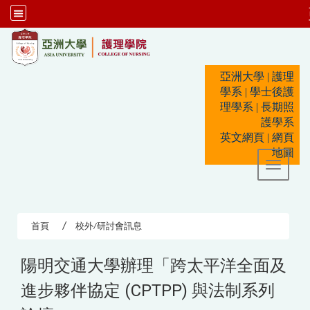
:::
亞洲大學
|
護理
學系
|
學士後護
理學系
|
長期照
護學系
英文網頁
|
網頁
地圖
Toggle 
首頁
校外/研討會訊息
陽明交通大學辦理「跨太平洋全面及
進步夥伴協定 (CPTPP) 與法制系列