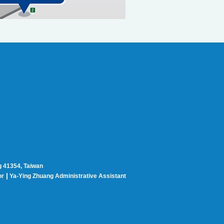
g 41354, Taiwan
|
or
Ya-Ying Zhuang Administrative Assistant