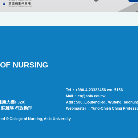
OF NURSING
Tel ：+886-4-23323456 ext. 5156
Mail ：cn@asia.edu.tw
健康大樓
)
H320
Add : 500, Lioufeng Rd., Wufeng, Taichun
師 | 莊雅瑛 行政助理
Webmaster ：
Yung-Chieh Ching
Profess
ved © College of Nursing, Asi
a University