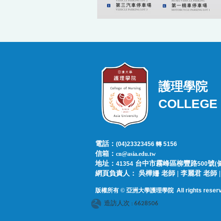
護理學院
COLLEGE 
電話：
(04)23323456 轉 5156
信箱：
cn@asia.edu.tw
地址：
台中市霧峰區柳豐路
號(
41354
500
網頁負責人：​​​ ​吳樺姍 老師 | 李麗君 老
版權所有 © 亞洲大學護理學院
All rights reser
造訪人次 : 6628506