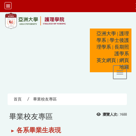
:::
亞洲大學
|
護理
學系
|
學士後護
理學系
|
長期照
護學系
英文網頁
|
網頁
地圖
Toggle 
首頁
畢業校友專區
畢業校友專區
瀏覽人次:
7688
各系畢業生表現
►