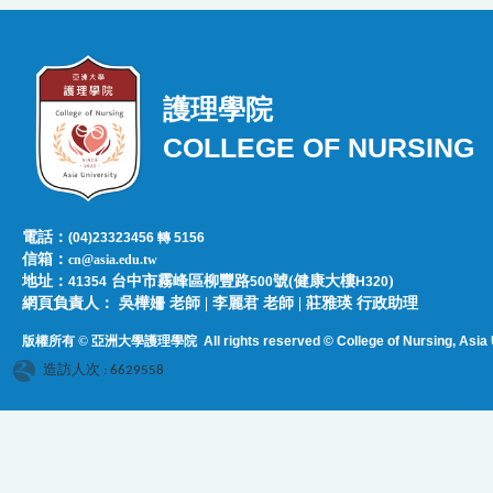
護理學院
COLLEGE OF NURSING
電話：
(04)23323456 轉 5156
信箱：
cn@asia.edu.tw
地址：
台中市霧峰區柳豐路
號(健康大樓
)
41354
500
H320
網頁負責人：​​​ ​吳樺姍 老師 | 李麗君 老師 | 莊雅瑛 行政助理
版權所有 © 亞洲大學護理學院
All rights reserved © College of Nursing, Asi
a 
造訪人次 : 6629558