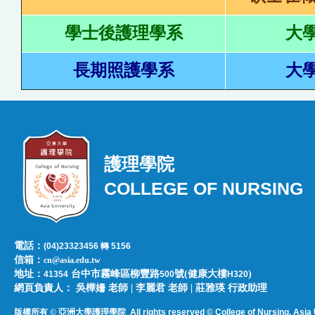
學士後護理學系
大
長期照護學系
大
護理學院
COLLEGE OF NURSING
電話：
(04)23323456 轉 5156
信箱：
cn@asia.edu.tw
地址：
台中市霧峰區柳豐路
號(健康大樓
)
41354
500
H320
網頁負責人：​​​ ​吳樺姍 老師 | 李麗君 老師 | 莊雅瑛 行政助理
版權所有 © 亞洲大學護理學院
All rights reserved © College of Nursing, Asi
a 