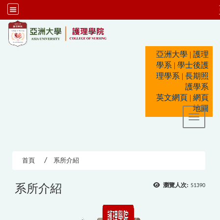
:::
亞洲大學
|
護理
學系
|
學士後護
理學系
|
長期照
護學系
英文網頁
|
網頁
地圖
Toggle 
首頁
系所介紹
系所介紹
瀏覽人次:
51390