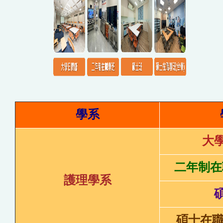
學系
大
二年制在
護理學系
碩士在職