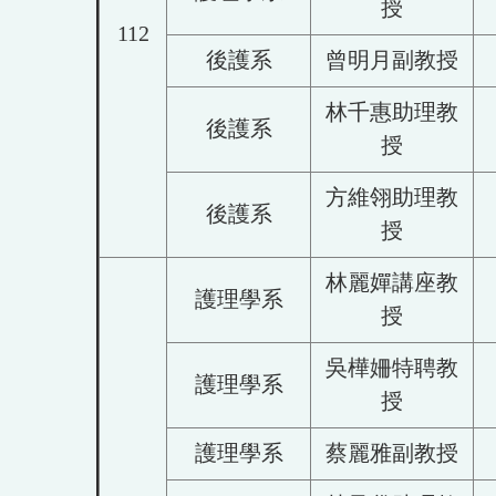
授
112
後護系
曾明月副教授
林千惠助理教
後護系
授
方維翎助理教
後護系
授
林麗嬋講座教
護理學系
授
吳樺姍特聘教
護理學系
授
護理學系
蔡麗雅副教授