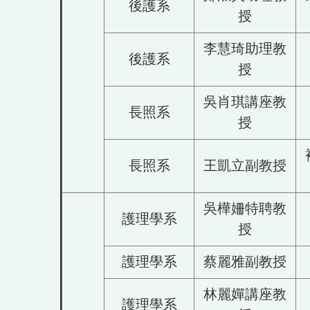
後護系
授
李慧琦助理教
後護系
授
吳肖琪講座教
長照系
授
長照系
王凱立副教授
吳樺姍特聘教
護理學系
授
護理學系
蔡麗雅副教授
林麗嬋講座教
護理學系