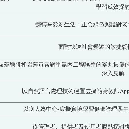
學習成效探
翻轉高齡新生活：正念綠色照護對老
面對快速社會變遷的敏捷韌
褐藻醣膠和岩藻黃素對單氯丙二醇誘導的睪丸損傷
深入見解
以自然語言處理技術建置虛擬隨身教師App之
以病人為中心-虛擬實境學習促進護理學生自
從管理者、提供者及使用者觀點探討復能