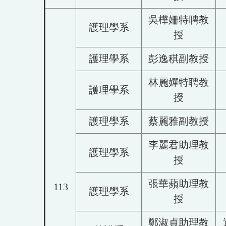
吳樺姍特聘教
護理學系
授
護理學系
彭逸稘副教授
林麗嬋特聘教
護理學系
授
護理學系
蔡麗雅副教授
李麗君助理教
護理學系
授
張華蘋助理教
113
護理學系
授
鄭淑貞助理教