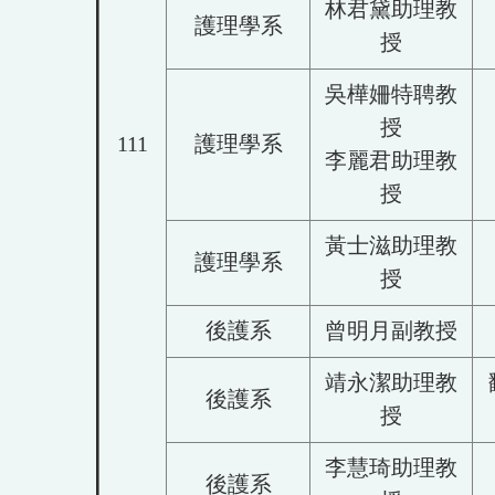
林君黛助理教
護理學系
授
吳樺姍特聘教
授
111
護理學系
李麗君助理教
授
黃士滋助理教
護理學系
授
後護系
曾明月副教授
靖永潔助理教
後護系
授
李慧琦助理教
後護系