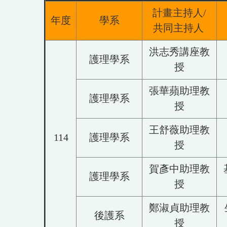
計畫主持人/
年度
學系
共同主持人
洪志秀講座教
護理學系
授
張華蘋助理教
護理學系
授
王舒薇助理教
114
護理學系
授
賀彥中助理教
護理學系
授
鄭淑貞助理教
後護系
授