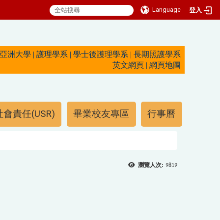
Language
登入
亞洲大學
|
護理學系
|
學士後護理學系
|
長期照護學系
英文網頁
|
網頁地圖
會責任(USR)
畢業校友專區
行事曆
瀏覽人次:
9819