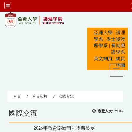
:::
亞洲大學
|
護理
學系
|
學士後護
理學系
|
長期照
護學系
英文網頁
|
網頁
地圖
Toggle 
首頁
首頁影片
國際交流
國際交流
瀏覽人次:
29342
2026年教育部新南向學海築夢