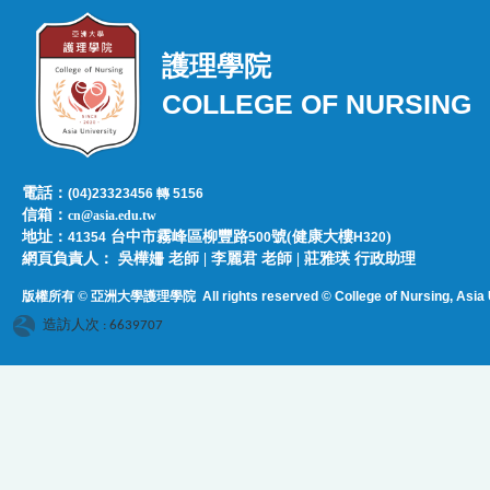
護理學院
COLLEGE OF NURSING
電話：
(04)23323456 轉 5156
信箱：
cn@asia.edu.tw
地址：
台中市霧峰區柳豐路
號(健康大樓
)
41354
500
H320
網頁負責人：​​​ ​吳樺姍 老師 | 李麗君 老師 | 莊雅瑛 行政助理
版權所有 © 亞洲大學護理學院
All rights reserved © College of Nursing, Asi
a 
造訪人次 : 6639707