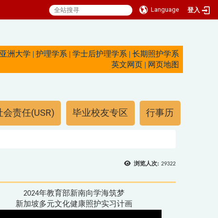
Language
登入
亚洲大学
|
护理学系
|
学士后护理学系
|
长期照护学系
英文网页
|
网页地图
会责任(USR)
毕业校友专区
行事历
浏览人次:
29322
2024年教育部新南向学海筑梦
新加坡多元文化健康照护实习计画