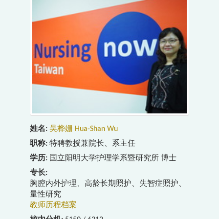
姓名
吴桦姗 Hua-Shan Wu
职称
特聘教授兼院长、系主任
学历
国立阳明大学护理学系暨研究所 博士
专长
胸腔内外护理、高龄长期照护、失智症照护、
量性研究
教师历程档案