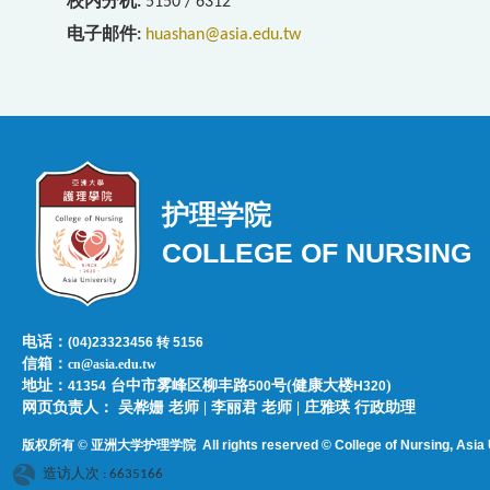
校内分机
5150 / 6312
电子邮件
huashan@asia.edu.tw
护理学院
COLLEGE OF NURSING
电话：
(04)23323456 转 5156
信箱：
cn@asia.edu.tw
地址：
台中市雾峰区柳丰路
号(健康大楼
)
41354
500
H320
网页负责人：​​​ ​吴桦姗 老师 | 李丽君 老师 | 庄雅瑛 行政助理
版权所有 © 亚洲大学护理学院
All rights reserved © College of Nursing, Asi
a 
造访人次 : 6635166