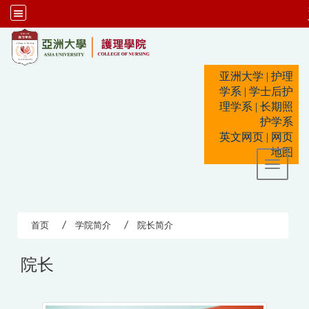
:::
亚洲大学
|
护理
学系
|
学士后护
理学系
|
长期照
护学系
英文网页
|
网页
地图
Toggle 
首页
学院简介
院长简介
院长