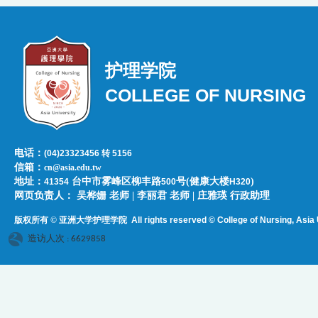
护理学院
COLLEGE OF NURSING
电话：
(04)23323456 转 5156
信箱：
cn@asia.edu.tw
地址：
台中市雾峰区柳丰路
号(健康大楼
)
41354
500
H320
网页负责人：​​​ ​吴桦姗 老师 | 李丽君 老师 | 庄雅瑛 行政助理
版权所有 © 亚洲大学护理学院
All rights reserved © College of Nursing, Asi
a 
造访人次 : 6629858