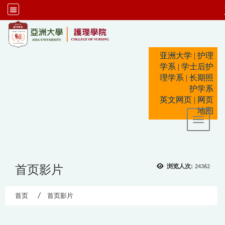
:::
亚洲大学
|
护理
学系
|
学士后护
理学系
|
长期照
护学系
英文网页
|
网页
地图
Toggle 
首页影片
浏览人次:
24362
首页
首页影片