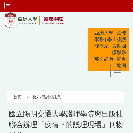
:::
亞洲大學
|
護理
學系
|
學士後護
理學系
|
長期照
護學系
英文網頁
|
網頁
地圖
Toggle 
首頁
校外/研討會訊息
國立陽明交通大學護理學院與出版社
聯合辦理「疫情下的護理現場」刊物