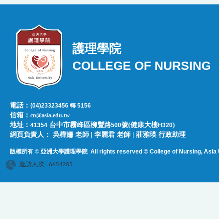
護理學院
COLLEGE OF NURSING
電話：
(04)23323456 轉 5156
信箱：
cn@asia.edu.tw
地址：
台中市霧峰區柳豐路
號(健康大樓
)
41354
500
H320
網頁負責人：​​​ ​吳樺姍 老師 | 李麗君 老師 | 莊雅瑛 行政助理
版權所有 © 亞洲大學護理學院
All rights reserved © College of Nursing, Asi
a 
造訪人次 : 6654205