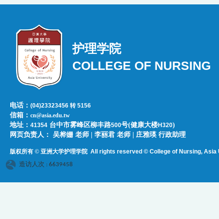
护理学院
COLLEGE OF NURSING
电话：
(04)23323456 转 5156
信箱：
cn@asia.edu.tw
地址：
台中市雾峰区柳丰路
号(健康大楼
)
41354
500
H320
网页负责人：​​​ ​吴桦姗 老师 | 李丽君 老师 | 庄雅瑛 行政助理
版权所有 © 亚洲大学护理学院
All rights reserved © College of Nursing, Asi
a 
造访人次 : 6639458