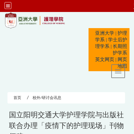
:::
亚洲大学
|
护理
学系
|
学士后护
理学系
|
长期照
护学系
英文网页
|
网页
地图
Toggle 
首页
校外/研讨会讯息
国立阳明交通大学护理学院与出版社
联合办理「疫情下的护理现场」刊物