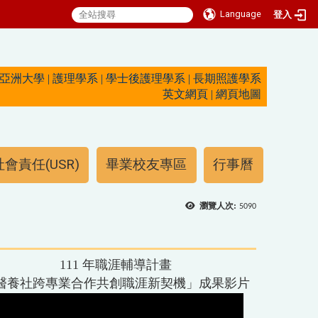
Language
登入
亞洲大學
|
護理學系
|
學士後護理學系
|
長期照護學系
英文網頁
|
網頁地圖
會責任(USR)
畢業校友專區
行事曆
瀏覽人次:
5090
111 年職涯輔導計畫
醫養社跨專業合作共創職涯新契機」成果影片