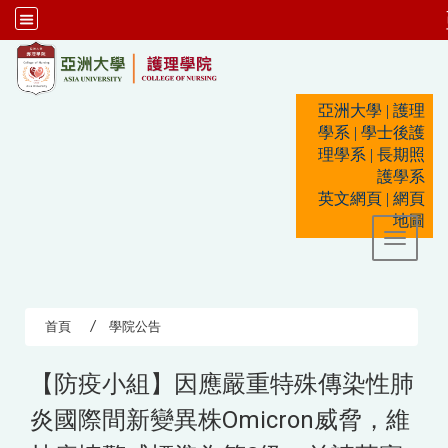
:::
亞洲大學
|
護理
學系
|
學士後護
理學系
|
長期照
護學系
英文網頁
|
網頁
地圖
Toggle 
首頁
學院公告
【防疫小組】因應嚴重特殊傳染性肺
炎國際間新變異株Omicron威脅，維