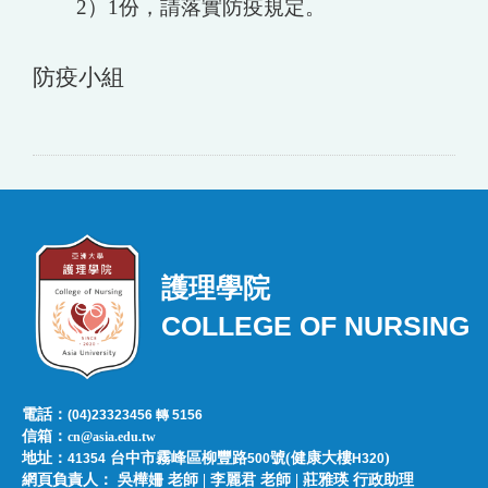
2）1份，請落實防疫規定。
防疫小組
護理學院
COLLEGE OF NURSING
電話：
(04)23323456 轉 5156
信箱：
cn@asia.edu.tw
地址：
台中市霧峰區柳豐路
號(健康大樓
)
41354
500
H320
網頁負責人：​​​ ​吳樺姍 老師 | 李麗君 老師 | 莊雅瑛 行政助理