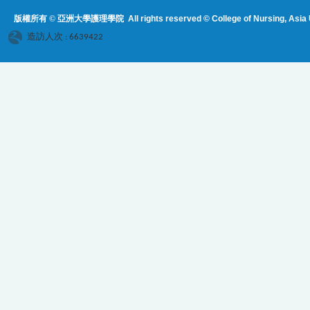
版權所有 © 亞洲大學護理學院
All rights reserved © College of Nursing, Asi
a 
造訪人次 : 6639422