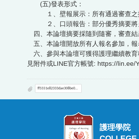
(五)發表形式：
１、壁報展示：所有通過審查之摘要將
２、口頭報告：部分優秀摘要將另行
四、本論壇摘要採隨到隨審，審查結果將於10個工
五、本論壇開放所有人報名參加，報名註冊網址:ht
六、參與本論壇可獲得護理繼續教育
見附件或LINE官方帳號:
https://lin.e
ff5551e82333dae308be05d8a5693665_1140100764-0-0.pdf
護理學院
COLLEGE 