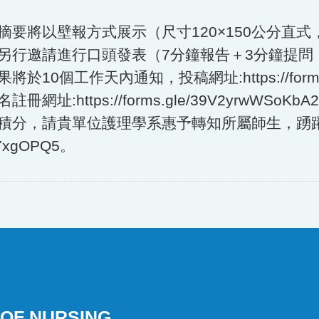
以壁報方式展示（尺寸120×150公分直式
邀請進行口頭發表（7分鐘報告＋3分鐘提問
作天內通知，投稿網址:https://forms.gle/
tps://forms.gle/39V2yrwWSoKbA2
積分，請貴單位護理學系惠予轉知所屬師生，踴
e/YxgOPQ5
。
OF NURSING