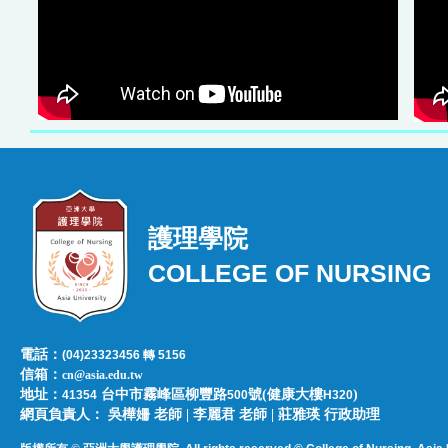
護理學院
COLLEGE OF NURSING
電話：
(04)23323456 轉 5156
信箱：
cn@asia.edu.tw
地址：
台中市霧峰區柳豐路
號(健康大樓
)
41354
500
H320
網頁負責人：​​​ ​吳樺姍 老師 | 李麗君 老師 | 莊雅瑛 行政助理