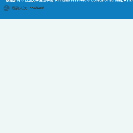
版權所有 © 亞洲大學護理學院
All rights reserved © College of Nursing, Asi
a 
造訪人次 : 6648408