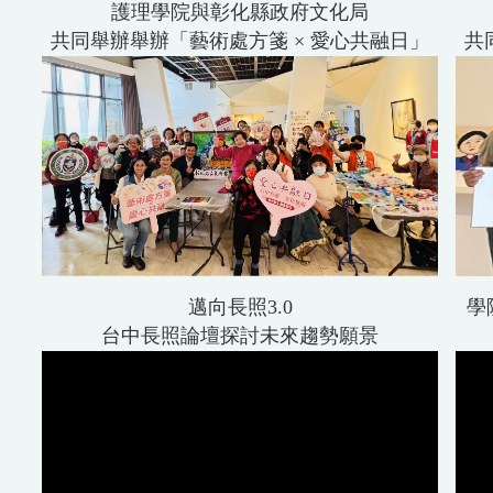
護理學院與彰化縣政府文化局
共同舉辦舉辦「藝術處方箋 × 愛心共融日」
共
邁向長照3.0
學
台中長照論壇探討未來趨勢願景