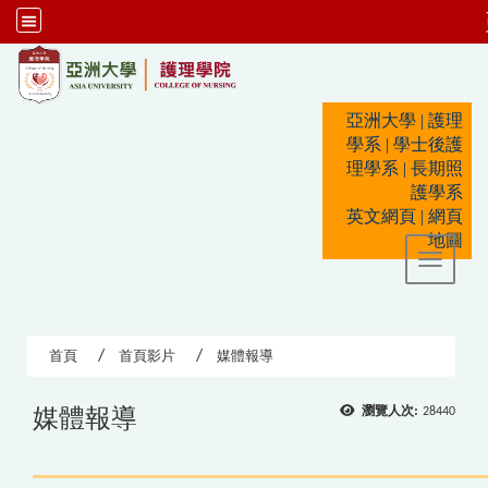
:::
亞洲大學
|
護理
學系
|
學士後護
理學系
|
長期照
護學系
英文網頁
|
網頁
地圖
Toggle 
首頁
首頁影片
媒體報導
媒體報導
瀏覽人次:
28440