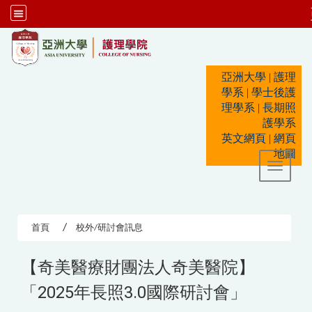
:::
亞洲大學
|
護理
學系
|
學士後護
理學系
|
長期照
護學系
英文網頁
|
網頁
地圖
Toggle 
首頁
校外/研討會訊息
【奇美醫療財團法人奇美醫院】
「2025年長照3.0國際研討會」