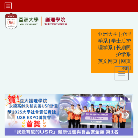
:::
亚洲大学
|
护理
学系
|
学士后护
理学系
|
长期照
护学系
英文网页
|
网页
地图
Toggle 