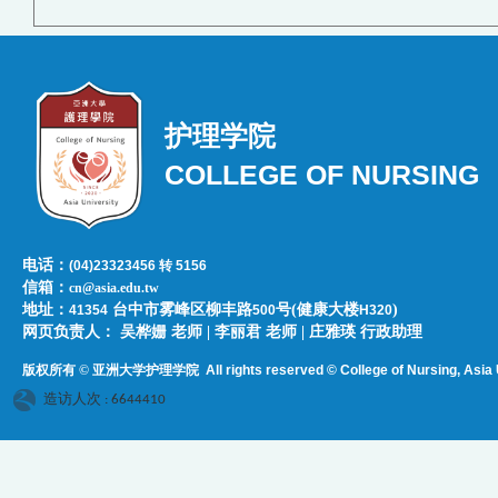
护理学院
COLLEGE OF NURSING
电话：
(04)23323456 转 5156
信箱：
cn@asia.edu.tw
地址：
台中市雾峰区柳丰路
号(健康大楼
)
41354
500
H320
网页负责人：​​​ ​吴桦姗 老师 | 李丽君 老师 | 庄雅瑛 行政助理
版权所有 © 亚洲大学护理学院
All rights reserved © College of Nursing, Asi
a 
造访人次 : 6644410