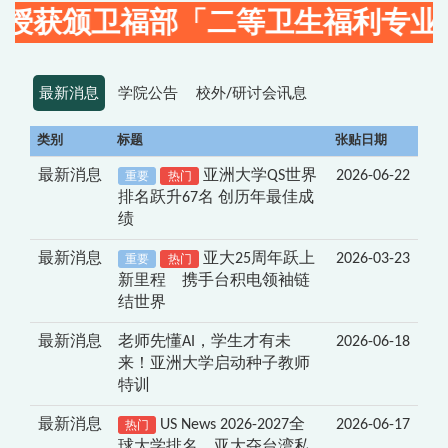
福部「二等卫生福利专业」奖章! 贺
最新消息
学院公告
校外/研讨会讯息
类别
标题
张贴日期
最新消息
亚洲大学QS世界
2026-06-22
重要
热门
排名跃升67名 创历年最佳成
绩
最新消息
亚大25周年跃上
2026-03-23
重要
热门
新里程 携手台积电领袖链
结世界
最新消息
老师先懂AI，学生才有未
2026-06-18
来！亚洲大学启动种子教师
特训
最新消息
US News 2026-2027全
2026-06-17
热门
球大学排名，亚大夺台湾私