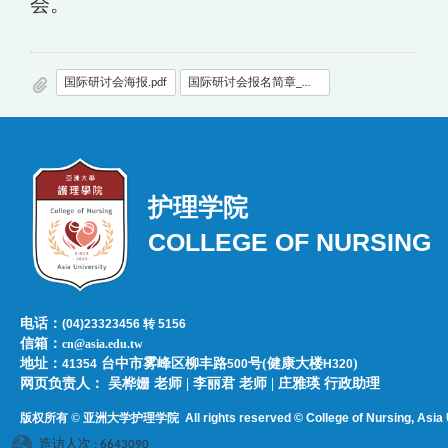
会。
国际研讨会海报.pdf
国际研讨会报名简章_线上0914.pdf
护理学院
COLLEGE OF NURSING
电话：
(04)23323456 转 5156
信箱：
cn@asia.edu.tw
地址：
台中市雾峰区柳丰路
号(健康大楼
)
41354
500
H320
网页负责人：​​​ ​吴桦姗 老师 | 李丽君 老师 | 庄雅瑛 行政助理
版权所有 © 亚洲大学护理学院
All rights reserved © College of Nursing, Asi
a 
造访人次 : 6643090