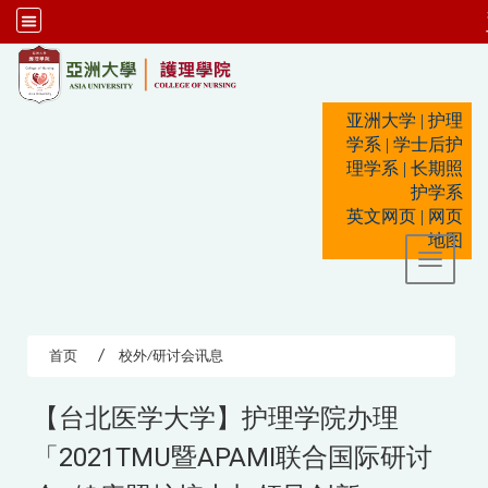
:::
亚洲大学
|
护理
学系
|
学士后护
理学系
|
长期照
护学系
英文网页
|
网页
地图
Toggle 
首页
校外/研讨会讯息
【台北医学大学】护理学院办理
「2021TMU暨APAMI联合国际研讨