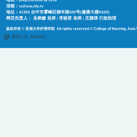
(04)23323456 转 5156
信箱：
cn@asia.edu.tw
地址：
台中市雾峰区柳丰路
号(健康大楼
)
41354
500
H320
网页负责人：​​​ ​吴桦姗 老师 | 李丽君 老师 | 庄雅瑛 行政助理
版权所有 © 亚洲大学护理学院
All rights reserved © College of Nursing, Asi
a 
造访人次 : 6653903