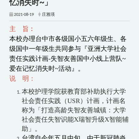
忆消失时~」
2021-08-19
庄雅瑛
主 旨︰
本校办理台中市各级国小五六年级生、各
级国中一年级生共同参与『亚洲大学社会
责任实践计画-失智友善国中小线上营队~
爱在记忆消失时~活动』。
说 明：
本校护理学院获教育部补助执行大学
社会责任实践（USR）计画，计画名
称为「打造高龄失智友善城镇：大学
社会责任失智识能X瑞智升级X智能辅
助」。
台湾自今年五月中旬，由于新冠肺炎