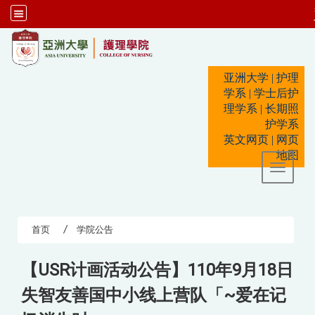
:::
亚洲大学
|
护理
学系
|
学士后护
理学系
|
长期照
护学系
英文网页
|
网页
地图
Toggle 
首页
学院公告
【USR计画活动公告】110年9月18日
失智友善国中小线上营队「~爱在记