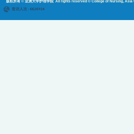
版权所有 © 亚洲大学护理学院
All rights reserved © College of Nursing, Asi
a 
造访人次 : 6626924