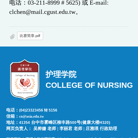
电话：03-211-8999 # 5625) 或 E-mail:
clchen@mail.cgust.edu.tw。
比赛简章.pdf
护理学院
COLLEGE OF NURSING
电话：
(04)23323456 转 5156
信箱：
cn@asia.edu.tw
地址：
台中市雾峰区柳丰路
号(健康大楼
)
41354
500
H320
网页负责人：​​​ ​吴桦姗 老师 | 李丽君 老师 | 庄雅瑛 行政助理