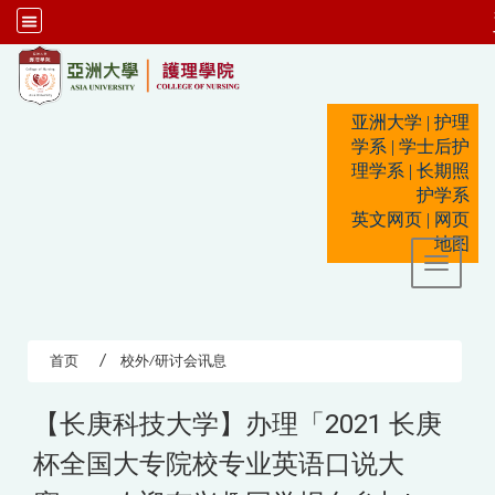
:::
亚洲大学
|
护理
学系
|
学士后护
理学系
|
长期照
护学系
英文网页
|
网页
地图
Toggle 
首页
校外/研讨会讯息
【长庚科技大学】办理「2021 长庚
杯全国大专院校专业英语口说大