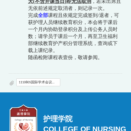
天
(
不含开课当日
)
即无法取消
，若未出席且
无依前述规定取消者，则记录一次。
完成
全部
课程且依规定完成签到
/
退者，可
获护理人员继续教育积分，本会将于课后
一个月内协助登录积分及上传公务人员时
数；请学员于课后一个月，再至卫生福利
部继续教育护产积分管理系统，查询或下
载上课纪录。
随函检附课程表壹份，敬请参阅。
1110805国际学术会议培育研习会_中区-活动通知及课程表定稿.pdf
护理学院
COLLEGE OF NURSING