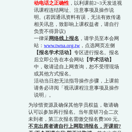
动电话之正确性
，以利课前
2~3
天发送视
讯课程连结网址、注意事项及操作说
明。
(
若因通讯资料有误，无法有效传递
相关讯息，致影响上课权益者，请自行
负责不得异议
)
一律采
网络线上报名
，请学员至本会网
站：
www.twna.org.tw
，点选网页左侧
【报名学术活动】
专区进行报名。报名
后立即公告在本会网站
【学术活动】
中，敬请迳自上网查询，恕不受理现场
或其他方式报名。
活动当日恕无法指导操作步骤，上课前
请务必详阅「视讯课程注意事项及操作
说明」。
为珍惜资源及确保其他学员权益，敬请确
认可以参加再行报名。当年度研习会二次
未到者，第三次报名需缴交报名费
300
元。
不克出席者请自行上网取消报名，开课前
7