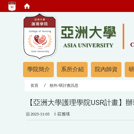
:::
:::
學院簡介
系所介紹
院內師資
首頁
校外/研討會訊息
【亞洲大學護理學院USR計畫】辦
2025-11-05
莊雅瑛