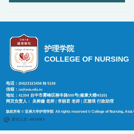
护理学院
COLLEGE OF NURSING
电话：
(04)23323456 转 5156
信箱：
cn@asia.edu.tw
地址：
台中市雾峰区柳丰路
号(健康大楼
)
41354
500
H320
网页负责人：​​​ ​吴桦姗 老师 | 李丽君 老师 | 庄雅瑛 行政助理
版权所有 © 亚洲大学护理学院
All rights reserved © College of Nursing, Asi
a 
造访人次 : 6629063