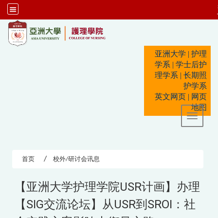
:::
亚洲大学
|
护理
学系
|
学士后护
理学系
|
长期照
护学系
英文网页
|
网页
地图
Toggle 
首页
校外/研讨会讯息
【亚洲大学护理学院USR计画】办理
【SIG交流论坛】从USR到SROI：社