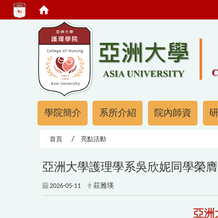
:::
:::
學院簡介
系所介紹
院內師資
首頁
亮點活動
亞洲大學護理學系吳欣妮同學榮膺
2026-05-11
莊雅瑛
亞洲