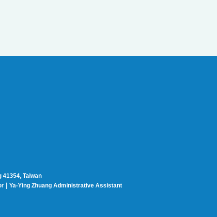
g 41354, Taiwan
|
or
Ya-Ying Zhuang Administrative Assistant