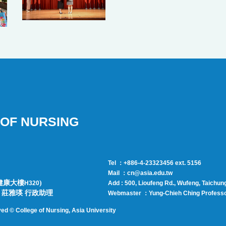
OF NURSING
Tel ：+886-4-23323456 ext. 5156
Mail ：cn@asia.edu.tw
健康大樓
)
H320
Add : 500, Lioufeng Rd., Wufeng, Taichun
師 | 莊雅瑛 行政助理
Webmaster ：
Yung-Chieh Ching
Profess
ved © College of Nursing, Asi
a University