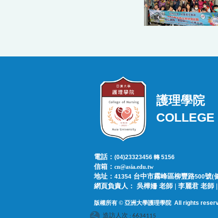
護理學院
COLLEGE 
電話：
(04)23323456 轉 5156
信箱：
cn@asia.edu.tw
地址：
台中市霧峰區柳豐路
號(
41354
500
網頁負責人：​​​ ​吳樺姍 老師 | 李麗君 老
版權所有 © 亞洲大學護理學院
All rights reser
造訪人次 : 6634115