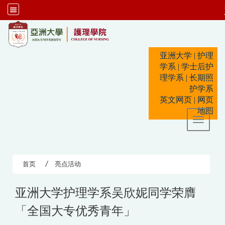
:::
亚洲大学
|
护理
学系
|
学士后护
理学系
|
长期照
护学系
英文网页
|
网页
地图
Toggle 
首页
亮点活动
亚洲大学护理学系吴欣妮同学荣膺
「全国大专优秀青年」