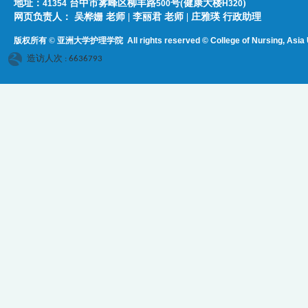
地址：
台中市雾峰区柳丰路
号(健康大楼
)
41354
500
H320
网页负责人：​​​ ​吴桦姗 老师 | 李丽君 老师 | 庄雅瑛 行政助理
版权所有 © 亚洲大学护理学院
All rights reserved © College of Nursing, Asi
a 
造访人次 : 6636793