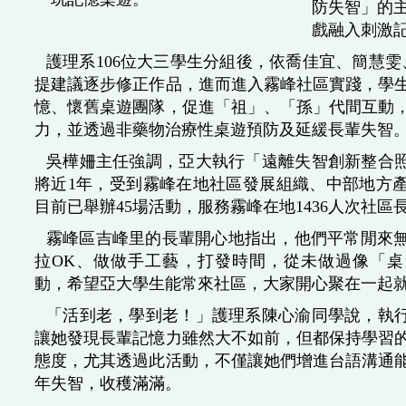
防失智」的
戲融入刺激
護理系106位大三學生分組後，依喬佳宜、簡慧雯
提建議逐步修正作品，進而進入霧峰社區實踐，學
憶、懷舊桌遊團隊，促進「祖」、「孫」代間互動
力，並透過非藥物治療性桌遊預防及延緩長輩失智
吳樺姍主任強調，亞大執行「遠離失智創新整合照
將近1年，受到霧峰在地社區發展組織、中部地方
目前已舉辦45場活動，服務霧峰在地1436人次社區
霧峰區吉峰里的長輩開心地指出，他們平常閒來
拉OK、做做手工藝，打發時間，從未做過像「
動，希望亞大學生能常來社區，大家開心聚在一起
「活到老，學到老！」護理系陳心渝同學說，執行
讓她發現長輩記憶力雖然大不如前，但都保持學習
態度，尤其透過此活動，不僅讓她們增進台語溝通
年失智，收穫滿滿。