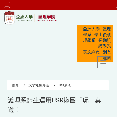
:::
亞洲大學
|
護理
學系
|
學士後護
理學系
|
長期照
護學系
英文網頁
|
網頁
地圖
Toggle 
首頁
大學社會責任
USR新聞
護理系師生運用USR揪團「玩」桌
遊！