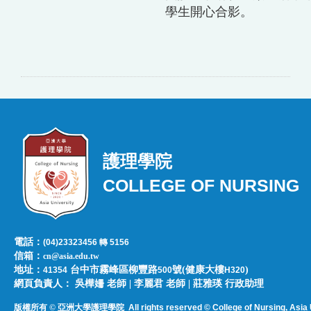
學生開心合影。
護理學院
COLLEGE OF NURSING
電話：
(04)23323456 轉 5156
信箱：
cn@asia.edu.tw
地址：
台中市霧峰區柳豐路
號(健康大樓
)
41354
500
H320
網頁負責人：​​​ ​吳樺姍 老師 | 李麗君 老師 | 莊雅瑛 行政助理
版權所有 © 亞洲大學護理學院
All rights reserved © College of Nursing, Asi
a 