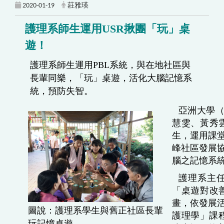
2020-01-19
莊雅瑛
護理系師生運用USR揪團「玩」桌
遊！
護理系師生運用PBL系統，與在地社區與
長輩同樂，「玩」桌遊，活化大腦記憶系
統，預防失智。
亞洲大學
（
慧雯、黃秀雲
生，運用課
峰社區發展
腦之記憶系
護理系主
「桌遊對改
畫，依發展
圖說：
護理系學生與舊正社區長輩
護理學」課程，以
玩記憶桌遊
。