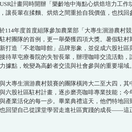
USR計畫同時開辦「樂齡地中海點心烘焙培力工作
，讓長輩在揉麵、烘焙之間重拾自我價值，也找回
於114年度首度組隊參加農業部「大專生洄游農村
駐村團隊的首例，更一舉榮獲四項大獎。暑假駐村期
新打造「不老咖啡館」品牌形象，並促成六股社區
館接待草屯療養院的失智長輩，辦理咖啡交流活動，
力據點，蛻變為高齡者交流與社會參與的重要場域
與大專生洄游農村競賽的團隊橫跨大二至大四，其
與六股社區駐村計畫，逐步磨亮咖啡專業技能；今
與產業活化的每一步。畢業典禮這天，他們特地回
也回望自己從課堂學習走進社區實踐的成長——這正