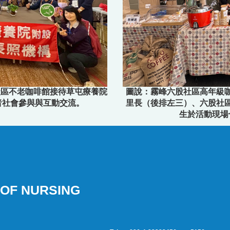
圖說：霧峰六股社區高年級
社區不老咖啡館接待草屯療養院
里長（後排左三）、六股社
者社會參與與互動交流。
生於活動現場
OF NURSING