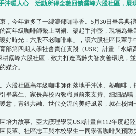
手沖暖人心 活動所得全數回饋霧峰六股社區，展現
年還多了一縷濃郁咖啡香。5月30日畢業典禮當天，一
的高年級咖啡師繫上圍裙、架起手沖壺，現場為畢
暖好時光：六股不老咖啡車」，讓六股社區長輩手
育部第四期大學社會責任實踐（USR）計畫「永續
期深耕霧峰六股社區，致力打造高齡失智友善環境，
的媒介。
。六股社區高年級咖啡師俐落地手沖冰、熱咖啡，
引畢業生、家長與校內教職員前來支持、細細品嚐
暖意，青銀共融、世代交流的美好風景，就在校園
培力故事。亞大護理學院USR計畫自112年度起
區長輩、社區志工與本校學生一同學習咖啡與預防