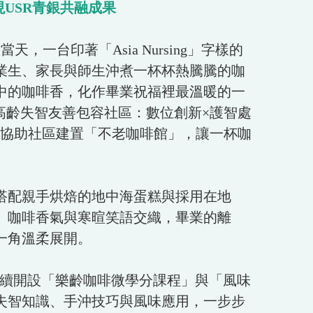
USR青銀共融成果
台印著「Asia Nursing」字樣的
業生、家長與師生沖煮一杯杯熱騰騰的咖
中的咖啡香，化作畢業祝福裡最溫暖的一
高齡失智友善包容社區：數位創新×護智處
並協助社區建置「不老咖啡館」，讓一杯咖
搭配親手烘焙的地中海蛋糕與採用在地
。咖啡香氣與寒暄笑語交織，畢業的離
一角溫柔展開。
陸續開設「樂齡咖啡微學分課程」與「風味
失智知識、手沖技巧與風味應用，一步步