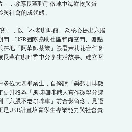
坊」，教導長輩動手做地中海餅乾與蛋
參與社會的成就感。
競賽」，以「不老咖啡館」為核心提出六股
間，USR團隊協助社區整備空間、盤點
與在地「阿華師茶業」簽署茉莉花合作意
讓長輩在咖啡香中分享生活故事、建立互
。
中多位大四畢業生，自修讀「樂齡咖啡微
年更升格為「風味咖啡職人實作微學分課
到「六股不老咖啡車」前合影留念，見證
是USR計畫培育學生專業能力與社會責