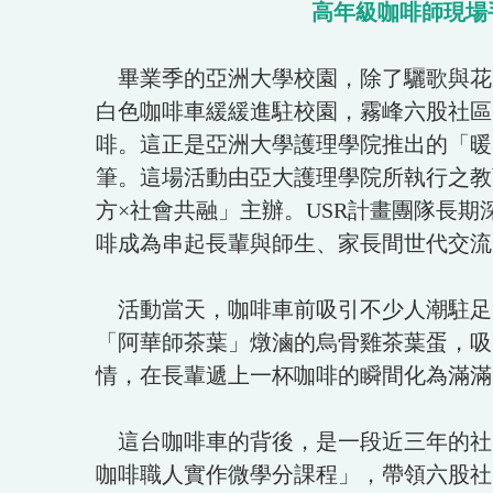
高年級咖啡師現場
畢業季的亞洲大學校園，除了驪歌與花束，今
白色咖啡車緩緩進駐校園，霧峰六股社區
啡。這正是亞洲大學護理學院推出的「暖
筆。這場活動由亞大護理學院所執行之教
方×社會共融」主辦。USR計畫團隊長
啡成為串起長輩與師生、家長間世代交流
活動當天，咖啡車前吸引不少人潮駐足
「阿華師茶葉」燉滷的烏骨雞茶葉蛋，吸
情，在長輩遞上一杯咖啡的瞬間化為滿滿
這台咖啡車的背後，是一段近三年的社區
咖啡職人實作微學分課程」，帶領六股社