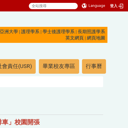
Language
登入
亞洲大學
|
護理學系
|
學士後護理學系
|
長期照護學系
英文網頁
|
網頁地圖
會責任(USR)
畢業校友專區
行事曆
啡車」校園開張