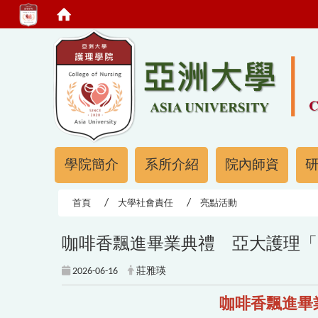
:::
:::
學院簡介
系所介紹
院內師資
首頁
大學社會責任
亮點活動
咖啡香飄進畢業典禮 亞大護理「
2026-06-16
莊雅瑛
咖啡香飄進畢