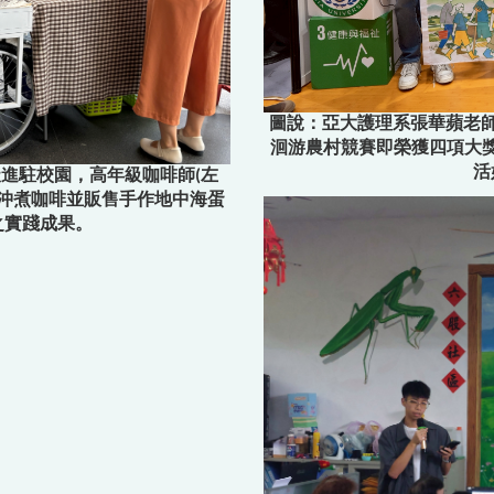
圖說：亞大護理系張華蘋老師
洄游農村競賽即榮獲四項大
活
進駐校園，高年級咖啡師(左
場沖煮咖啡並販售手作地中海蛋
之實踐成果。