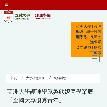
:::
亞洲大學
|
護理
學系
|
學士後護
理學系
|
長期照
護學系
英文網頁
|
網頁
地圖
Toggle 
首頁
大學社會責任
亮點活動
亞洲大學護理學系吳欣妮同學榮膺
「全國大專優秀青年」