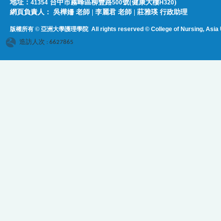
地址：
台中市霧峰區柳豐路
號(健康大樓
)
41354
500
H320
網頁負責人：​​​ ​吳樺姍 老師 | 李麗君 老師 | 莊雅瑛 行政助理
版權所有 © 亞洲大學護理學院
All rights reserved © College of Nursing, Asi
a 
造訪人次 : 6627865