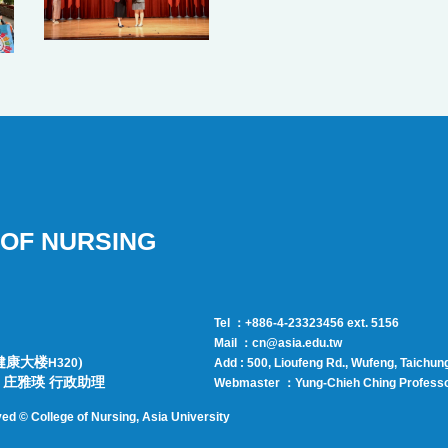
OF NURSING
Tel ：+886-4-23323456 ext. 5156
Mail ：cn@asia.edu.tw
健康大楼
)
H320
Add : 500, Lioufeng Rd., Wufeng, Taichun
师 | 庄雅瑛 行政助理
Webmaster ：
Yung-Chieh Ching
Profess
ved © College of Nursing, Asi
a University