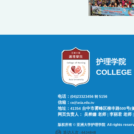
护理学院
COLLEGE 
电话：
(04)23323456 转 5156
信箱：
cn@asia.edu.tw
地址：
台中市雾峰区柳丰路
号(
41354
500
网页负责人：​​​ ​吴桦姗 老师 | 李丽君 老
版权所有 © 亚洲大学护理学院
All rights reser
造访人次 : 6634848