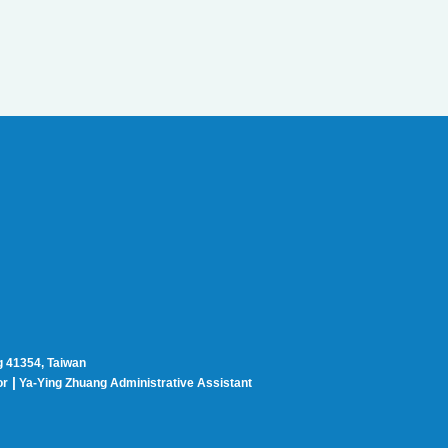
g 41354, Taiwan
|
or
Ya-Ying Zhuang Administrative Assistant