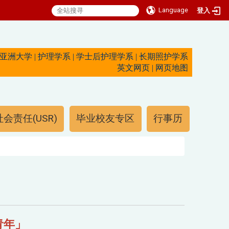
Language
登入
亚洲大学
|
护理学系
|
学士后护理学系
|
长期照护学系
英文网页
|
网页地图
会责任(USR)
毕业校友专区
行事历
青年」