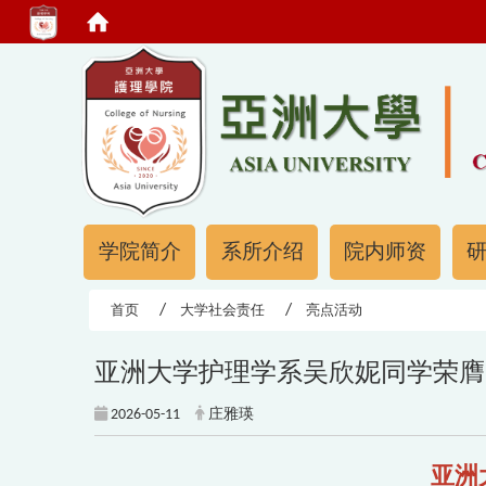
:::
:::
学院简介
系所介绍
院内师资
首页
大学社会责任
亮点活动
亚洲大学护理学系吴欣妮同学荣膺
2026-05-11
庄雅瑛
亚洲