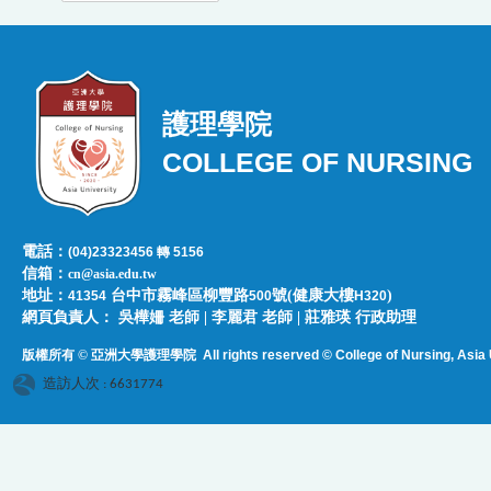
護理學院
COLLEGE OF NURSING
電話：
(04)23323456 轉 5156
信箱：
cn@asia.edu.tw
地址：
台中市霧峰區柳豐路
號(健康大樓
)
41354
500
H320
網頁負責人：​​​ ​吳樺姍 老師 | 李麗君 老師 | 莊雅瑛 行政助理
版權所有 © 亞洲大學護理學院
All rights reserved © College of Nursing, Asi
a 
造訪人次 : 6631774