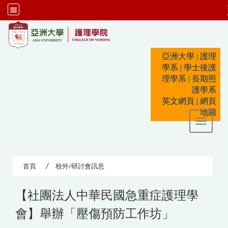
:::
亞洲大學
|
護理
學系
|
學士後護
理學系
|
長期照
護學系
英文網頁
|
網頁
地圖
Toggle 
首頁
校外/研討會訊息
【社團法人中華民國急重症護理學
會】舉辦「壓傷預防工作坊」