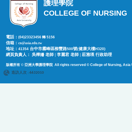
護理學院
COLLEGE OF NURSING
電話：
(04)23323456 轉 5156
信箱：
cn@asia.edu.tw
地址：
台中市霧峰區柳豐路
號(健康大樓
)
41354
500
H320
網頁負責人：​​​ ​吳樺姍 老師 | 李麗君 老師 | 莊雅瑛 行政助理
版權所有 © 亞洲大學護理學院
All rights reserved © College of Nursing, Asi
a 
造訪人次 : 6632010