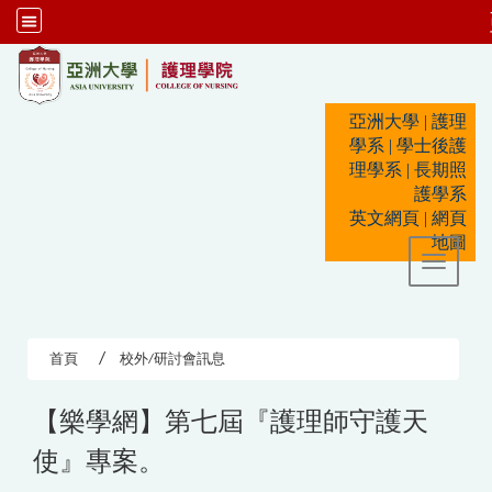
:::
亞洲大學
|
護理
學系
|
學士後護
理學系
|
長期照
護學系
英文網頁
|
網頁
地圖
Toggle 
首頁
校外/研討會訊息
【樂學網】第七屆『護理師守護天
使』專案。