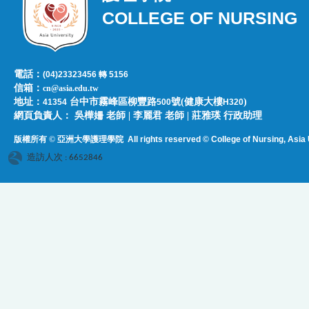
COLLEGE OF NURSING
電話：
(04)23323456 轉 5156
信箱：
cn@asia.edu.tw
地址：
台中市霧峰區柳豐路
號(健康大樓
)
41354
500
H320
網頁負責人：​​​ ​吳樺姍 老師 | 李麗君 老師 | 莊雅瑛 行政助理
版權所有 © 亞洲大學護理學院
All rights reserved © College of Nursing, Asi
a 
造訪人次 : 6652846