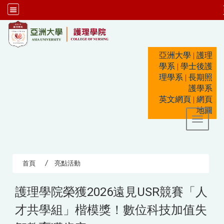
:::
亞洲大學
|
護理
學系
|
學士後護
理學系
|
長期照
護學系
英文網頁
|
網頁
地圖
Toggle 
首頁
亮點活動
護理學院榮獲2026遠見USR競賽「人
才共學組」楷模獎！數位科技加值失