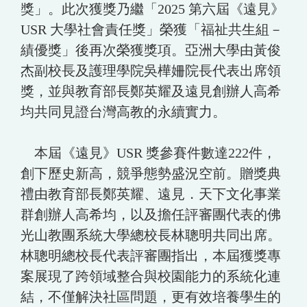
獎」。此次獲獎乃繼「2025 第六屆《遠見》
USR 大學社會責任獎」榮獲「福祉共生組－
績優獎」後再次榮獲獎項。亞洲大學由黃俊
杰副校長及護理學院吳樺姍院長代表出席領
獎，並與教育部長鄭英耀及遠見創辦人高希
均共同見證台灣高教的永續實力。
本屆《遠見》USR 獎參賽件數達222件，
創下歷史新高，競爭態勢盛況空前。贈獎典
禮由教育部長鄭英耀、遠見．天下文化事業
群創辦人高希均，以及擔任評審團代表的佛
光山教團系統大學總校長林聰明共同出席。
林聰明總校長代表評審團指出，本屆獲獎專
案展現了跨領域整合與校園能力的系統化連
結，不僅解決社區問題，更有效培養學生的