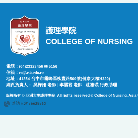
護理學院
COLLEGE OF NURSING
電話：
(04)23323456 轉 5156
信箱：
cn@asia.edu.tw
地址：
台中市霧峰區柳豐路
號(健康大樓
)
41354
500
H320
網頁負責人：​​​ ​吳樺姍 老師 | 李麗君 老師 | 莊雅瑛 行政助理
版權所有 © 亞洲大學護理學院
All rights reserved © College of Nursing, Asi
a 
造訪人次 : 6628863