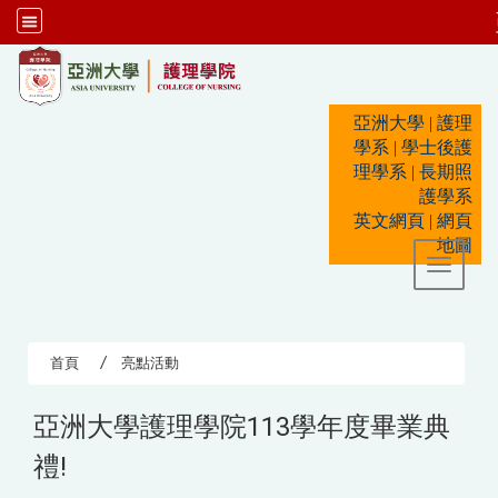
:::
亞洲大學
|
護理
學系
|
學士後護
理學系
|
長期照
護學系
英文網頁
|
網頁
地圖
Toggle 
首頁
亮點活動
亞洲大學護理學院113學年度畢業典
禮!