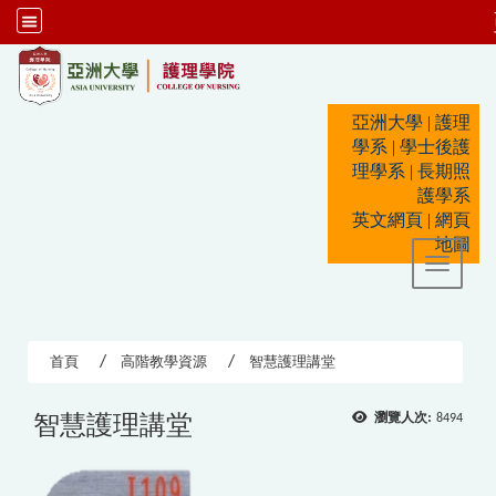
:::
亞洲大學
|
護理
學系
|
學士後護
理學系
|
長期照
護學系
英文網頁
|
網頁
地圖
Toggle 
首頁
高階教學資源
智慧護理講堂
智慧護理講堂
瀏覽人次:
8494