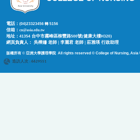
電話：
(04)23323456 轉 5156
信箱：
cn@asia.edu.tw
地址：
台中市霧峰區柳豐路
號(健康大樓
)
41354
500
H320
網頁負責人：​​​ ​吳樺姍 老師 | 李麗君 老師 | 莊雅瑛 行政助理
版權所有 © 亞洲大學護理學院
All rights reserved © College of Nursing, Asi
a 
造訪人次 : 6629551