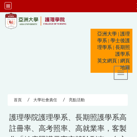
:::
亞洲大學
|
護理
學系
|
學士後護
理學系
|
長期照
護學系
英文網頁
|
網頁
地圖
Toggle 
首頁
大學社會責任
亮點活動
護理學院護理學系、長期照護學系高
註冊率、高考照率、高就業率，客製