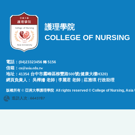
護理學院
COLLEGE OF NURSING
電話：
(04)23323456 轉 5156
信箱：
cn@asia.edu.tw
地址：
台中市霧峰區柳豐路
號(健康大樓
)
41354
500
H320
網頁負責人：​​​ ​吳樺姍 老師 | 李麗君 老師 | 莊雅瑛 行政助理
版權所有 © 亞洲大學護理學院
All rights reserved © College of Nursing, Asi
a 
造訪人次 : 6643787