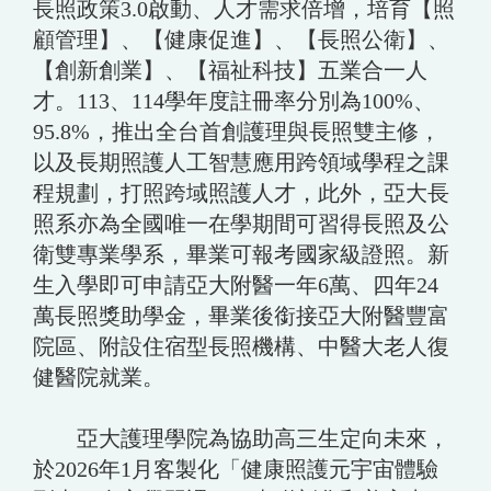
長照政策3.0啟動、人才需求倍增，培育【照
顧管理】、【健康促進】、【長照公衛】、
【創新創業】、【福祉科技】五業合一人
才。113、114學年度註冊率分別為100%、
95.8%，推出全台首創護理與長照雙主修，
以及長期照護人工智慧應用跨領域學程之課
程規劃，打照跨域照護人才，此外，亞大長
照系亦為全國唯一在學期間可習得長照及公
衛雙專業學系，畢業可報考國家級證照。新
生入學即可申請亞大附醫一年6萬、四年24
萬長照獎助學金，畢業後銜接亞大附醫豐富
院區、附設住宿型長照機構、中醫大老人復
健醫院就業。
亞大護理學院為協助高三生定向未來，
於2026年1月客製化「健康照護元宇宙體驗