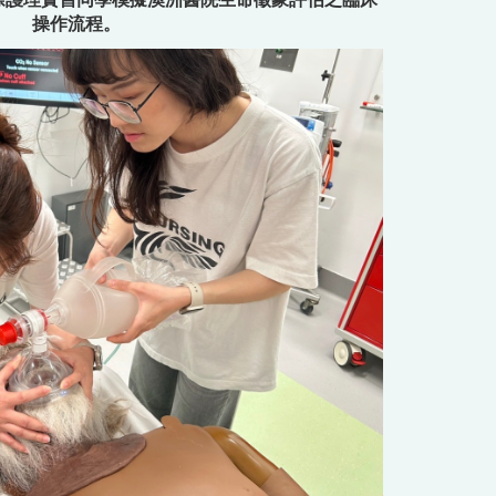
際護理實習同學模擬澳洲醫院生命徵象評估之臨床
操作流程。