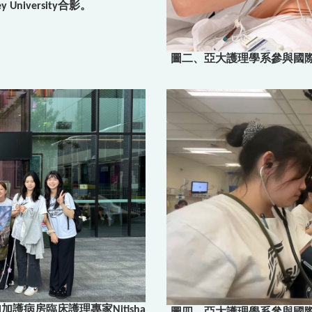
ey University合影。
圖二、亞大護理學系參與國
al加護病房臨床護理專家Nitisha