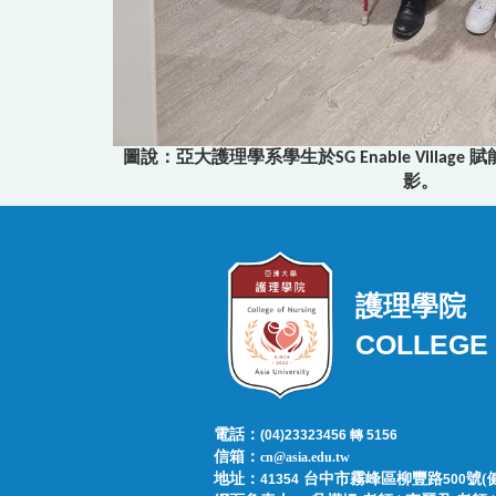
圖說：亞大護理學系學生於SG Enable Villa
影。
護理學院
COLLEGE 
電話：
(04)23323456 轉 5156
信箱：
cn@asia.edu.tw
地址：
台中市霧峰區柳豐路
號(
41354
500