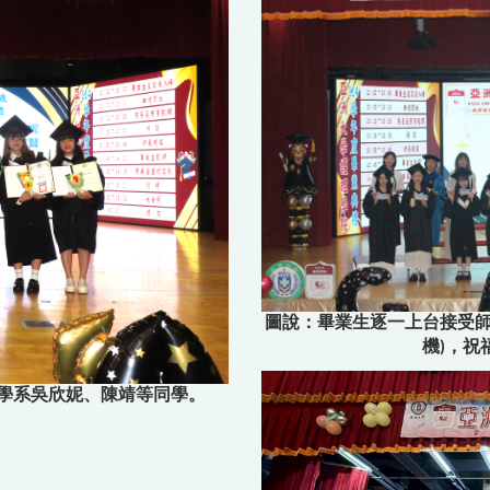
圖說：畢業生逐一上台接受師
機)，祝
學系吳欣妮、陳靖等同學。