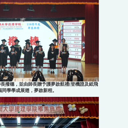
長撥穗，並由師長贈予護夢啟航禮(登機證及紙飛
福同學學成展翅，夢啟新程。