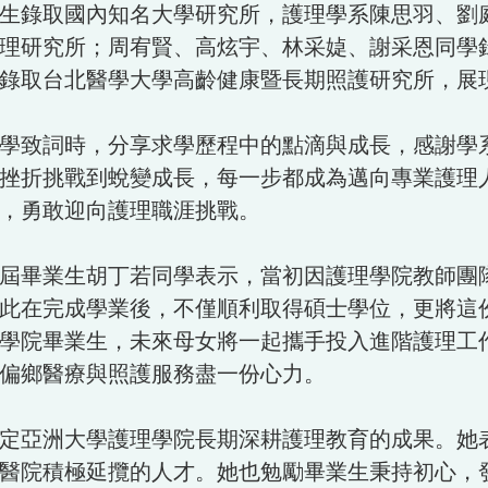
生錄取國內知名大學研究所，護理學系陳思羽、劉
理研究所；周宥賢、高炫宇、林采媫、謝采恩同學
錄取台北醫學大學高齡健康暨長期照護研究所，展
學致詞時，分享求學歷程中的點滴與成長，感謝學
挫折挑戰到蛻變成長，每一步都成為邁向專業護理
，勇敢迎向護理職涯挑戰。
屆畢業生胡丁若同學表示，當初因護理學院教師團
此在完成學業後，不僅順利取得碩士學位，更將這
學院畢業生，未來母女將一起攜手投入進階護理工
偏鄉醫療與照護服務盡一份心力。
定亞洲大學護理學院長期深耕護理教育的成果。她
醫院積極延攬的人才。她也勉勵畢業生秉持初心，