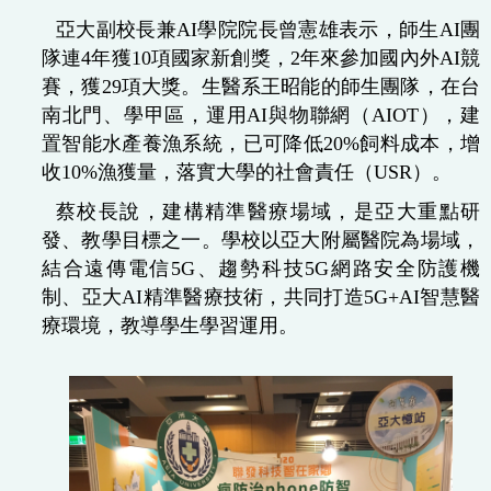
亞大副校長兼AI學院院長曾憲雄表示，師生AI團
隊連4年獲10項國家新創獎，2年來參加國內外AI競
賽，獲29項大獎。生醫系王昭能的師生團隊，在台
南北門、學甲區，運用AI與物聯網（AIOT），建
置智能水產養漁系統，已可降低20%飼料成本，增
收10%漁獲量，落實大學的社會責任（USR）。
蔡校長說，建構精準醫療場域，是亞大重點研
發、教學目標之一。學校以亞大附屬醫院為場域，
結合遠傳電信5G、趨勢科技5G網路安全防護機
制、亞大AI精準醫療技術，共同打造5G+AI智慧醫
療環境，教導學生學習運用。