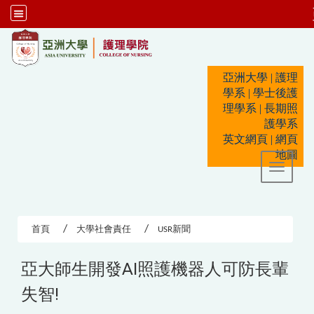
:::
亞洲大學
|
護理
學系
|
學士後護
理學系
|
長期照
護學系
英文網頁
|
網頁
地圖
Toggle 
首頁
大學社會責任
USR新聞
亞大師生開發AI照護機器人可防長輩
失智!