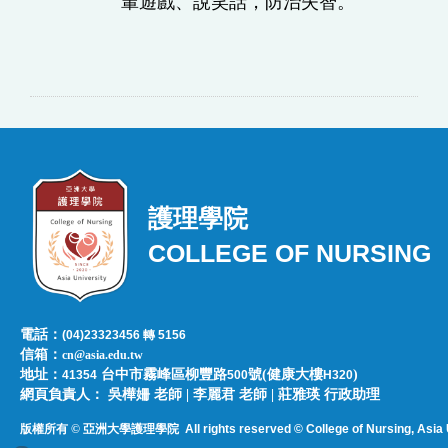
輩遊戲、說笑話，防治失智。
護理學院
COLLEGE OF NURSING
電話：
(04)23323456 轉 5156
信箱：
cn@asia.edu.tw
地址：
台中市霧峰區柳豐路
號(健康大樓
)
41354
500
H320
網頁負責人：​​​ ​吳樺姍 老師 | 李麗君 老師 | 莊雅瑛 行政助理
版權所有 © 亞洲大學護理學院
All rights reserved © College of Nursing, Asi
a 