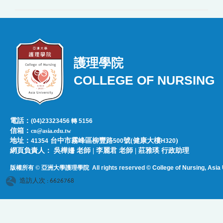
護理學院
COLLEGE OF NURSING
電話：
(04)23323456 轉 5156
信箱：
cn@asia.edu.tw
地址：
台中市霧峰區柳豐路
號(健康大樓
)
41354
500
H320
網頁負責人：​​​ ​吳樺姍 老師 | 李麗君 老師 | 莊雅瑛 行政助理
版權所有 © 亞洲大學護理學院
All rights reserved © College of Nursing, Asi
a 
造訪人次 : 6626768