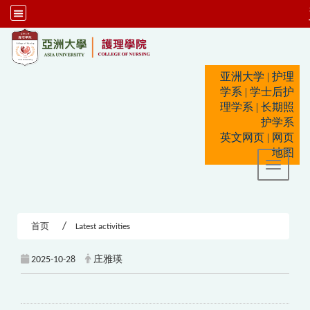
:::
亚洲大学
|
护理
学系
|
学士后护
理学系
|
长期照
护学系
英文网页
|
网页
地图
Toggle 
首页
Latest activities
2025-10-28
庄雅瑛