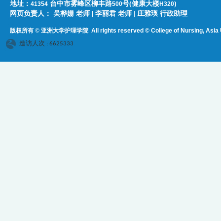
地址：
台中市雾峰区柳丰路
号(健康大楼
)
41354
500
H320
网页负责人：​​​ ​吴桦姗 老师 | 李丽君 老师 | 庄雅瑛 行政助理
版权所有 © 亚洲大学护理学院
All rights reserved © College of Nursing, Asi
a 
造访人次 : 6625333