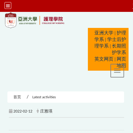
:::
亚洲大学
|
护理
学系
|
学士后护
理学系
|
长期照
护学系
英文网页
|
网页
地图
Toggle 
首页
Latest activities
2022-02-12
庄雅瑛