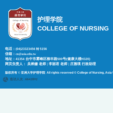
护理学院
COLLEGE OF NURSING
电话：
(04)23323456 转 5156
信箱：
cn@asia.edu.tw
地址：
台中市雾峰区柳丰路
号(健康大楼
)
41354
500
H320
网页负责人：​​​ ​吴桦姗 老师 | 李丽君 老师 | 庄雅瑛 行政助理
版权所有 © 亚洲大学护理学院
All rights reserved © College of Nursing, Asi
a 
造访人次 : 6642892