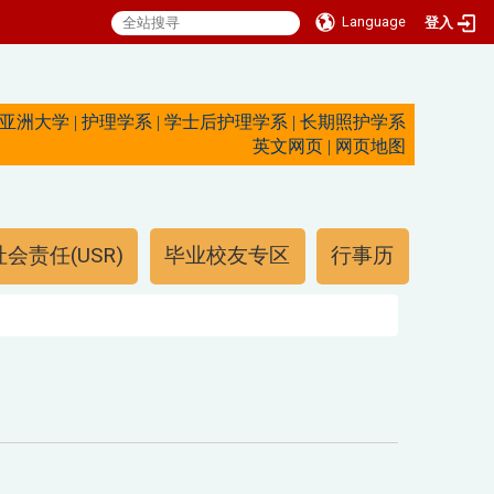
Language
登入
亚洲大学
|
护理学系
|
学士后护理学系
|
长期照护学系
英文网页
|
网页地图
会责任(USR)
毕业校友专区
行事历