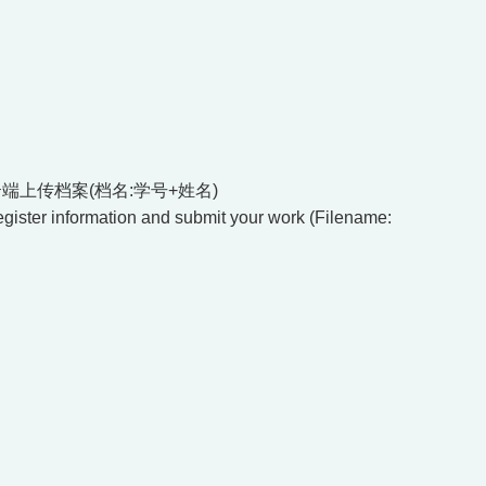
云端上传档案(档名:学号+姓名)
register information and submit your work (Filename: