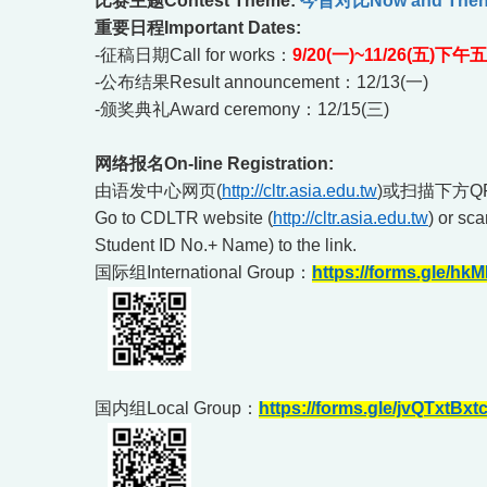
比赛主题Contest Theme:
今昔对比Now and The
重要日程Important Dates:
-
征稿日期Call for works：
9/20(
一)~11/26(五)下午
-
公布结果Result announcement：12/13(一)
-
颁奖典礼Award ceremony：12/15(三)
网络报名On-line Registration:
由语发中心网页(
http://cltr.asia.edu.tw
)
或扫描下方QR
Go to CDLTR website (
http://cltr.asia.edu.tw
) or sc
Student ID No.+ Name) to the link.
国际组International Group：
https://forms.gle/h
国内组Local Group：
https://forms.gle/jvQTxtBx