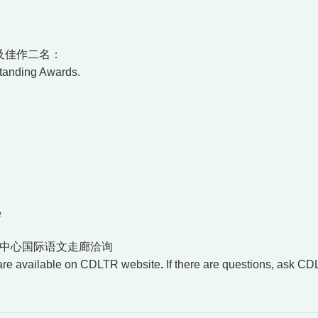
及佳作二名：
standing Awards.
e
究中心国际语文走廊洽询
t are available on CDLTR website
.
If there are questions, ask CD