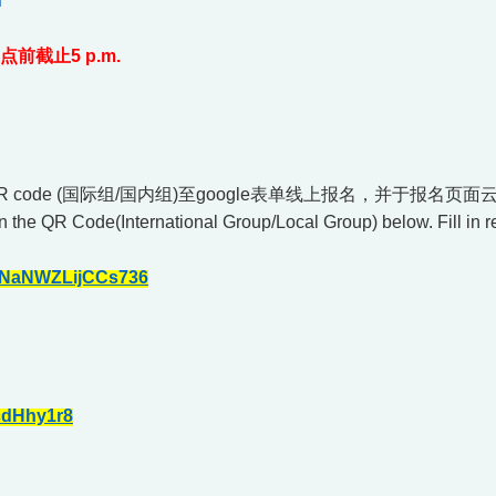
n
五点前截止5 p.m.
 code (国际组/国内组)至google表单线上报名，并于报名页面
an the QR Code(International Group/Local Group) below. Fill in 
kMNaNWZLijCCs736
tcdHhy1r8