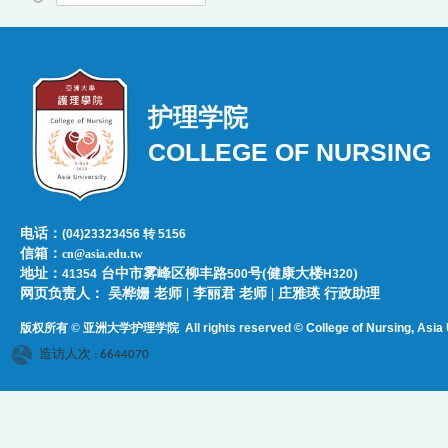
护理学院
COLLEGE OF NURSING
电话：
(04)23323456 转 5156
信箱：
cn@asia.edu.tw
地址：
台中市雾峰区柳丰路
号(健康大楼
)
41354
500
H320
网页负责人：​​​ ​吴桦姗 老师 | 李丽君 老师 | 庄雅瑛 行政助理
版权所有 © 亚洲大学护理学院
All rights reserved © College of Nursing, Asi
a 
造访人次 : 6644070