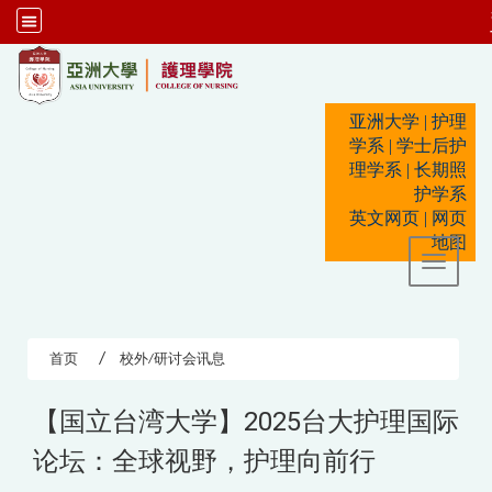
:::
亚洲大学
|
护理
学系
|
学士后护
理学系
|
长期照
护学系
英文网页
|
网页
地图
Toggle 
首页
校外/研讨会讯息
【国立台湾大学】2025台大护理国际
论坛：全球视野，护理向前行