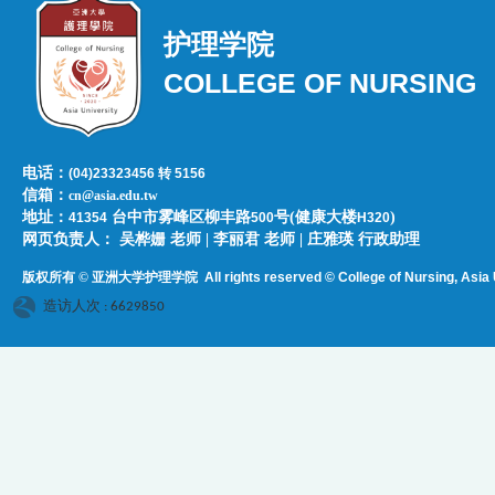
护理学院
COLLEGE OF NURSING
电话：
(04)23323456 转 5156
信箱：
cn@asia.edu.tw
地址：
台中市雾峰区柳丰路
号(健康大楼
)
41354
500
H320
网页负责人：​​​ ​吴桦姗 老师 | 李丽君 老师 | 庄雅瑛 行政助理
版权所有 © 亚洲大学护理学院
All rights reserved © College of Nursing, Asi
a 
造访人次 : 6629850