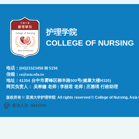
护理学院
COLLEGE OF NURSING
电话：
(04)23323456 转 5156
信箱：
cn@asia.edu.tw
地址：
台中市雾峰区柳丰路
号(健康大楼
)
41354
500
H320
网页负责人：​​​ ​吴桦姗 老师 | 李丽君 老师 | 庄雅瑛 行政助理
版权所有 © 亚洲大学护理学院
All rights reserved © College of Nursing, Asi
a 
造访人次 : 6642504