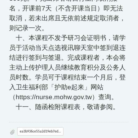
名，开课前7天（不含开课当日）即无法
取消，若未出席且无依前述规定取消者，
则记录一次。
十、本课程不发予研习会证明书，请学
员于活动当天点选视讯聊天室中签到退连
结进行签到与签退。完成课程者，本会将
主动上传护理人员继续教育积分及公务人
员时数。学员可于课程结束一个月后，登
入卫生福利部「护助e起来」网站
（https://nurse.mohw.gov.tw）查询。
十一、随函检附课程表，敬请参阅。
ea3b936ce55a2d19eb7edc5a15ea0169_114A002227_1_27144647817__1_.pdf