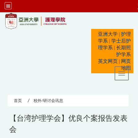
:::
亚洲大学
|
护理
学系
|
学士后护
理学系
|
长期照
护学系
英文网页
|
网页
地图
Toggle 
首页
校外/研讨会讯息
【台湾护理学会】优良个案报告发表
会