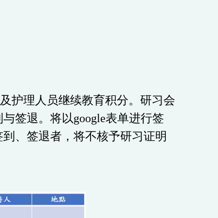
及护理人员继续教育积分。研习会
到与签退。将以
google
表单进行签
签到、签退者，将不核予研习证明