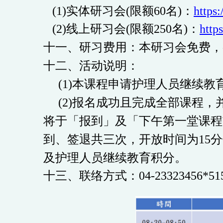
(1)实体研习会
(
限额
60
名
)
：
https
(2)线上研习会
(
限额
250
名
)
：
http
十一、研习费用：
本研习会免费，
十二、
活动说明：
(1)本课程申请护理人员继续
(2)报名成功且完成全部课程
将于「报到」及「下午第一堂课程
到、签退共三次，开放时间为
15
分
及护理人员继续教育积分。
十三、联络方式：04-23323456*51