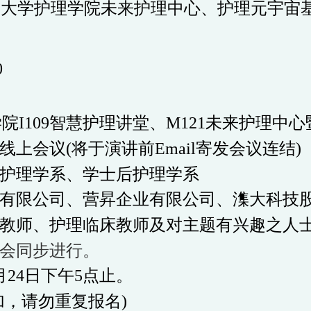
洲大学护理学院未来护理中心、护理元宇宙
0
学院
I109
智慧护理讲堂
、
M121
未来护理中心
线上会议
(
将于演讲前
Email
寄发会议连结
)
护理学系、学士后护理学系
有限公司、营昇企业有限公司、潗大科技
教师、护理临床教师及对主题有兴趣之人
会同步进行。
月24日下午5点止。
加，请勿重复报名
)