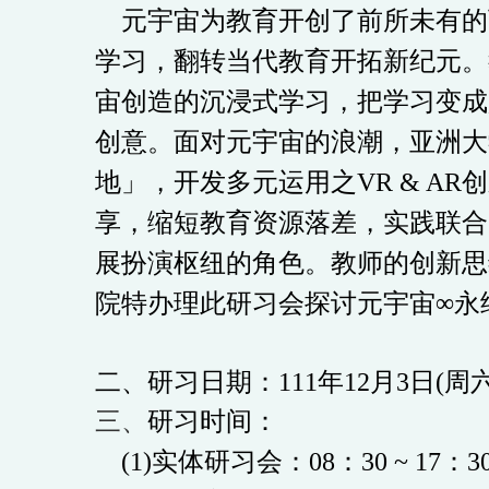
元宇宙为教育开创了前所未有的
学习，翻转当代教育开拓新纪元。
宙创造的沉浸式学习，把学习变成
创意。面对元宇宙的浪潮，亚洲大
地」，开发多元运用之
VR & AR
创
享，缩短教育资源落差，实践联合
展扮演枢纽的角色。教师的创新思
院特办理此研习会探讨元宇宙∞永
二、研习日期：
111
年
12
月
3
日
(
周
三、
研习时间：
(1)实体研习会：08：30 ~ 17：3