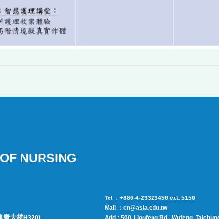
OF NURSING
Tel ：+886-4-23323456 ext. 5156
Mail ：cn@asia.edu.tw
健康大楼
)
H320
Add : 500, Lioufeng Rd., Wufeng, Taichun