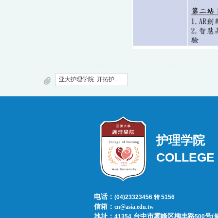
亚大护理学院_开拓护理教学新纪元_元宇宙_永续发展SDGs_.pdf
护理学院
COLLEGE 
电话：
(04)23323456 转 5156
信箱：
cn@asia.edu.tw
地址：
台中市雾峰区柳丰路
号(
41354
500