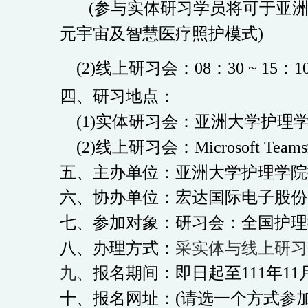
(
参与实体研习学员将可于亚
元宇宙及智慧医疗照护模式
)
(2)线上研习会
：08：3
0 ~ 15：1
四、研习地点：
(1)实体研习会：亚洲大学护理
(2)线上研习会：
Microsoft Teams
五、
主办单位：
亚洲大学护理学
院
六、协办单位：宏达国际电子股份
七、参加对象：
研习会：全国护理
八、
办理方式：
采实体与线上研习
九、
报名期间：即日起至111年11
十、
报名网址：(
请选一个方式参