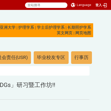
Language
登入
亚洲大学
|
护理学系
|
学士后护理学系
|
长期照护学系
英文网页
|
网页地图
会责任(USR)
毕业校友专区
行事历
Gs」研习暨工作坊!!