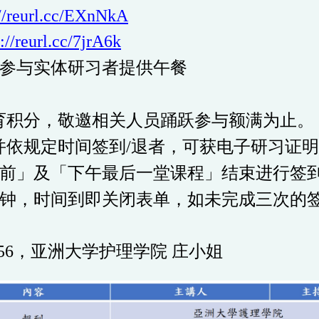
://reurl.cc/EXnNkA
s://reurl.cc/7jrA6k
参与实体研习者提供午餐
教育积分，敬邀相关人员踊跃参与额满为止。
，并依规定时间签到
/
退者，可获电子研习证明
前」及「下午最后一堂课程」结束进行签
钟，时间到即关闭表单，如未完成三次的
56，
亚洲大学护理学院
庄小姐