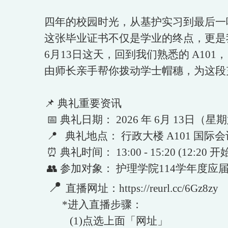
四年的校园时光，从基护实习到最后一
这张毕业证书不仅是学业的终点，更是
6月13日这天，回到我们熟悉的 A101，
由师长亲手帮你拨动学士帽穗，为这段
📌 典礼重要资讯
📅 典礼日期： 2026 年 6月 13日（星
📍 典礼地点： 行政大楼 A101 国际
⏰ 典礼时间： 13:00 - 15:20 (12:20
👥 参加对象： 护理学院114学年度应
📍
直播网址：https://reurl.cc/6Gz8zy
*进入直播步骤：
(1)点选上面「网址」