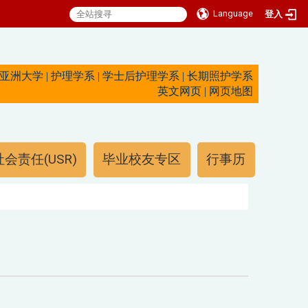
Language
登入
亚洲大学
|
护理学系
|
学士后护理学系
|
长期照护学系
英文网页
|
网页地图
会责任(USR)
毕业校友专区
行事历